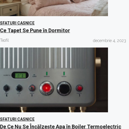
SFATURI CASNICE
Ce Tapet Se Pune în Dormitor
Teofil
decembrie 4, 2023
SFATURI CASNICE
De Ce Nu Se Încălzește Apa în Boiler Termoelectric