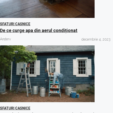
SFATURI CASNICE
De ce curge apa din aerul condiționat
Anderv
decembrie 4, 2023
SFATURI CASNICE