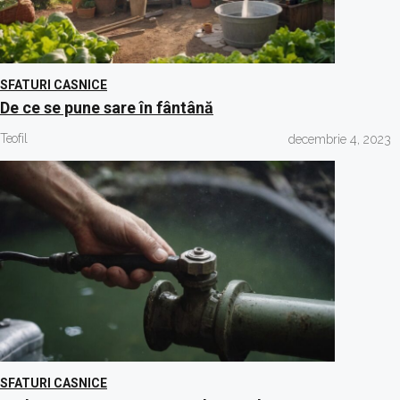
SFATURI CASNICE
De ce se pune sare în fântână
Teofil
decembrie 4, 2023
SFATURI CASNICE