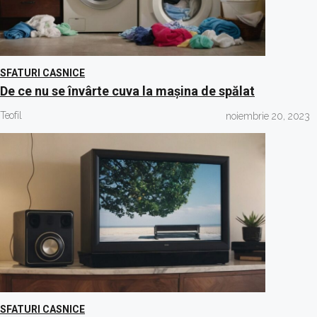
SFATURI CASNICE
De ce nu se învârte cuva la mașina de spălat
Teofil
noiembrie 20, 2023
SFATURI CASNICE