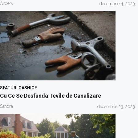
Anderv
decembrie 4, 2023
SFATURI CASNICE
Cu Ce Se Desfunda Tevile de Canalizare
Sandra
decembrie 23, 2023