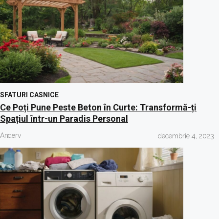
SFATURI CASNICE
Ce Poți Pune Peste Beton în Curte: Transformă-ți
Spațiul într-un Paradis Personal
Anderv
decembrie 4, 2023