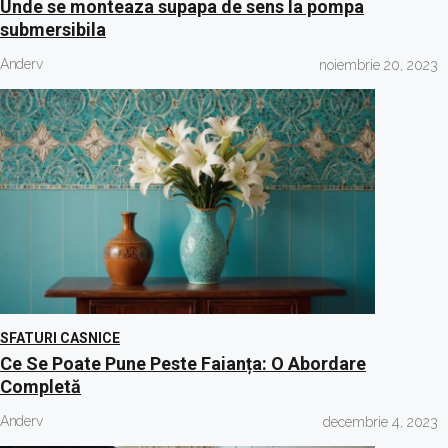
Unde se monteaza supapa de sens la pompa
submersibila
Anderv
noiembrie 20, 2023
SFATURI CASNICE
Ce Se Poate Pune Peste Faianța: O Abordare
Completă
Anderv
decembrie 4, 2023