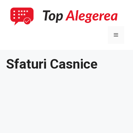
Sari
la
conținut
Meniu
Sfaturi Casnice