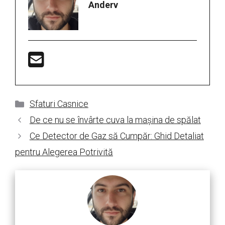
Anderv
Categorii
Sfaturi Casnice
De ce nu se învârte cuva la mașina de spălat
Ce Detector de Gaz să Cumpăr: Ghid Detaliat
pentru Alegerea Potrivită