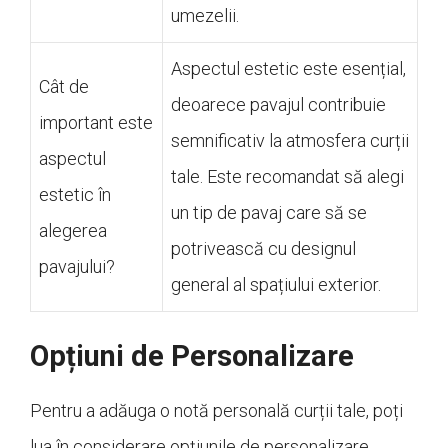
umezelii.
Aspectul estetic este esențial,
Cât de
deoarece pavajul contribuie
important este
semnificativ la atmosfera curții
aspectul
tale. Este recomandat să alegi
estetic în
un tip de pavaj care să se
alegerea
potrivească cu designul
pavajului?
general al spațiului exterior.
Opțiuni de Personalizare
Pentru a adăuga o notă personală curții tale, poți
lua în considerare opțiunile de personalizare