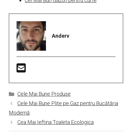
Cel Mai Bun Gazon pentru Curte
Anderv
Categorii
Cele Mai Bune Produse
Cele Mai Bune Plite pe Gaz pentru Bucătăria
Modernă
Cea Mai Ieftina Toaleta Ecologica