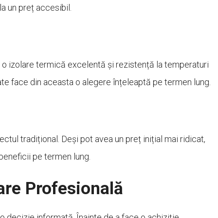
la un preț accesibil.
o izolare termică excelentă și rezistență la temperaturi
poate face din aceasta o alegere înțeleaptă pe termen lung.
tul tradițional. Deși pot avea un preț inițial mai ridicat,
 beneficii pe termen lung.
are Profesională
o decizie informată. Înainte de a face o achiziție,