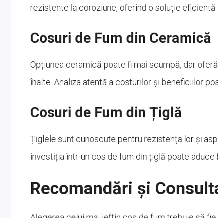
rezistente la coroziune, oferind o soluție eficientă 
Cosuri de Fum din Ceramică
Opțiunea ceramică poate fi mai scumpă, dar oferă 
înalte. Analiza atentă a costurilor și beneficiilor 
Cosuri de Fum din Țiglă
Țiglele sunt cunoscute pentru rezistența lor și aspec
investiția într-un cos de fum din țiglă poate aduce
Recomandări și Consult
Alegerea celui mai ieftin cos de fum trebuie să fie 