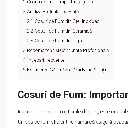
1
Cosuri de Fum: Importanța și Tipuri
2
Analiza Prețurilor pe Piață
2.1
Cosuri de Fum din Oțel Inoxidabil
2.2
Cosuri de Fum din Ceramică
2.3
Cosuri de Fum din Țiglă
3
Recomandări și Consultare Profesională
4
Întrebări frecvente
5
Extinderea Găsirii Celei Mai Bune Soluții
Cosuri de Fum: Importan
Înainte de a explora opțiunile de preț, este crucial
Un cos de fum eficient nu numai că asigură evacuar