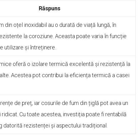
Răspuns
m din oțel inoxidabil au o durată de viață lungă, în
 rezistente la coroziune. Aceasta poate varia în funcție
e utilizare și întreținere.
mice oferă o izolare termică excelentă și rezistență la
alte. Acestea pot contribui la eficiența termică a casei
erențe de preț, iar cosurile de fum din țiglă pot avea un
i ridicat. Cu toate acestea, investiția poate fi rentabilă
 datorită rezistenței și aspectului tradițional.