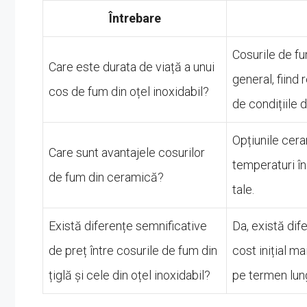
Întrebare
Cosurile de fu
Care este durata de viață a unui
general, fiind
cos de fum din oțel inoxidabil?
de condițiile d
Opțiunile cera
Care sunt avantajele cosurilor
temperaturi în
de fum din ceramică?
tale.
Există diferențe semnificative
Da, există dif
de preț între cosurile de fum din
cost inițial ma
țiglă și cele din oțel inoxidabil?
pe termen lung