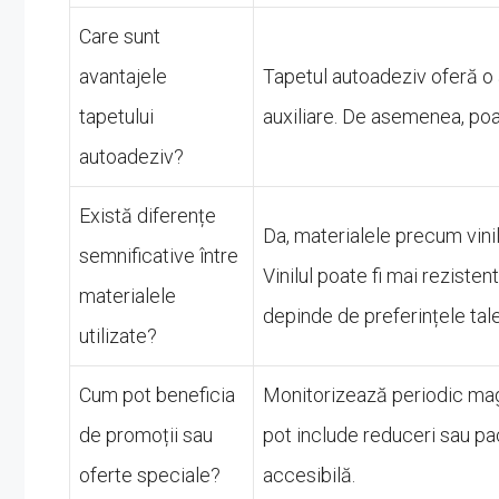
Care sunt
avantajele
Tapetul autoadeziv oferă o a
tapetului
auxiliare. De asemenea, poat
autoadeziv?
Există diferențe
Da, materialele precum vinilul
semnificative între
Vinilul poate fi mai rezisten
materialele
depinde de preferințele tale
utilizate?
Cum pot beneficia
Monitorizează periodic maga
de promoții sau
pot include reduceri sau pa
oferte speciale?
accesibilă.