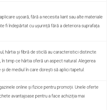
plicare ușoară, fără a necesita liant sau alte materiale
e fi îndepărtat cu ușurință fără a deteriora suprafața.
, hârtia și fibră de sticlă au caracteristici distincte.
t, în timp ce hârtia oferă un aspect natural. Alegerea
 și de mediul în care dorești să aplici tapetul.
zinele online și fizice pentru promoții. Unele oferte
chete avantajoase pentru a face achiziția mai