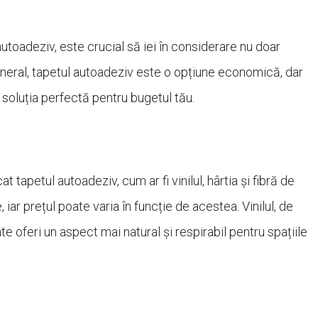
autoadeziv, este crucial să iei în considerare nu doar
n general, tapetul autoadeziv este o opțiune economică, dar
 soluția perfectă pentru bugetul tău.
t tapetul autoadeziv, cum ar fi vinilul, hârtia și fibră de
 iar prețul poate varia în funcție de acestea. Vinilul, de
e oferi un aspect mai natural și respirabil pentru spațiile