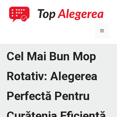
Sari
la
conținut
Meniu
Cel Mai Bun Mop
Rotativ: Alegerea
Perfectă Pentru
Curățenia Eficientă