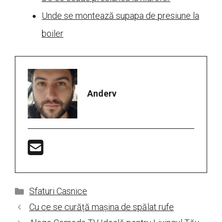
Unde se montează supapa de presiune la
boiler
Anderv
Categorii
Sfaturi Casnice
Cu ce se curăță mașina de spălat rufe