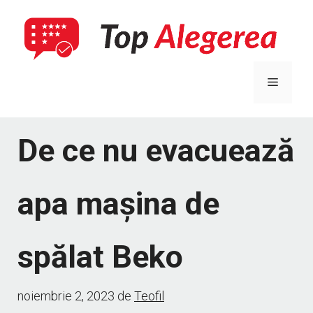
Sari
la
conținut
Meniu
De ce nu evacuează
apa mașina de
spălat Beko
noiembrie 2, 2023
de
Teofil