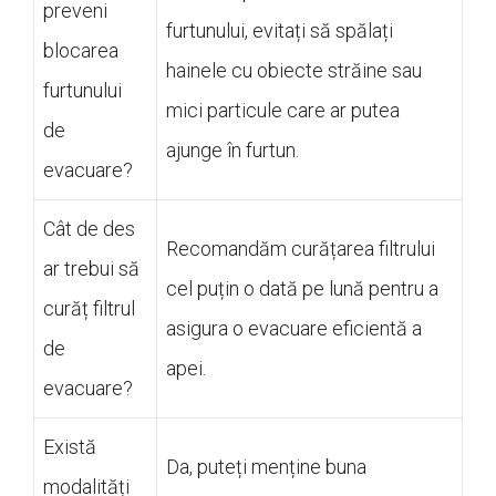
preveni
furtunului, evitați să spălați
blocarea
hainele cu obiecte străine sau
furtunului
mici particule care ar putea
de
ajunge în furtun.
evacuare?
Cât de des
Recomandăm curățarea filtrului
ar trebui să
cel puțin o dată pe lună pentru a
curăț filtrul
asigura o evacuare eficientă a
de
apei.
evacuare?
Există
Da, puteți menține buna
modalități