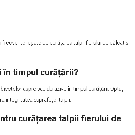
i frecvente legate de curățarea talpii fierului de călcat și
 în timpul curățării?
 obiectelor aspre sau abrazive în timpul curățării. Optați
 integritatea suprafeței talpii.
tru curățarea talpii fierului de