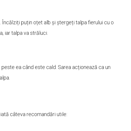
. Încălziți puțin oțet alb și ștergeți talpa fierului cu o
 iar talpa va străluci.
rul peste ea când este cald. Sarea acționează ca un
alpa.
, iată câteva recomandări utile: