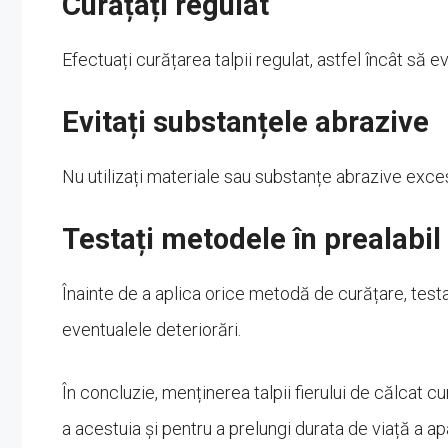
Curățați regulat
Efectuați curățarea talpii regulat, astfel încât să
Evitați substanțele abrazive
Nu utilizați materiale sau substanțe abrazive exces
Testați metodele în prealabil
Înainte de a aplica orice metodă de curățare, testa
eventualele deteriorări.
În concluzie, menținerea talpii fierului de călcat 
a acestuia și pentru a prelungi durata de viață a a