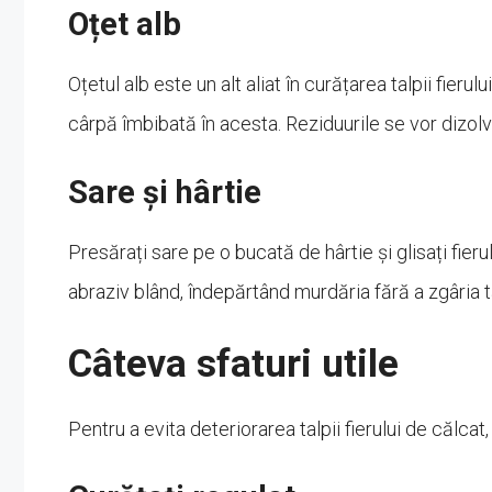
Oțet alb
Oțetul alb este un alt aliat în curățarea talpii fierului
cârpă îmbibată în acesta. Reziduurile se vor dizolva,
Sare și hârtie
Presărați sare pe o bucată de hârtie și glisați fie
abraziv blând, îndepărtând murdăria fără a zgâria t
Câteva sfaturi utile
Pentru a evita deteriorarea talpii fierului de călcat