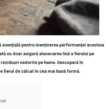
ină esențială pentru menținerea performanței acestuia
rată nu doar asigură alunecarea lină a fierului pe
i reziduuri nedorite pe haine. Descoperă în
e fierul de călcat în cea mai bună formă.
lcat