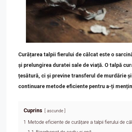
Curățarea talpii fierului de călcat este o sarc
și prelungirea duratei sale de viață. O talpă cu
țesătură, ci și previne transferul de murdărie ș
continuare metode eficiente pentru a-ți mențin
Cuprins
ascunde
1
Metode eficiente de curățare a talpii fierului de că