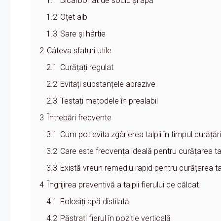
1.1
Bicarbonat de sodiu și apă
1.2
Oțet alb
1.3
Sare și hârtie
2
Câteva sfaturi utile
2.1
Curățați regulat
2.2
Evitați substanțele abrazive
2.3
Testați metodele în prealabil
3
Întrebări frecvente
3.1
Cum pot evita zgârierea talpii în timpul curățări
3.2
Care este frecvența ideală pentru curățarea talp
3.3
Există vreun remediu rapid pentru curățarea ta
4
Îngrijirea preventivă a talpii fierului de călcat
4.1
Folosiți apă distilată
4.2
Păstrați fierul în poziție verticală