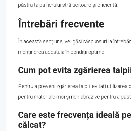
păstra talpa fierului strălucitoare și eficientă.
Întrebări frecvente
În această secțiune, vei găsi răspunsuri la întrebăr
menținerea acestuia în condiții optime.
Cum pot evita zgârierea talpii
Pentru a preveni zgârierea talpii, evitați utilizarea
pentru materiale moi și non-abrazive pentru a păstra
Care este frecvența ideală pen
călcat?