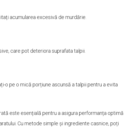
 evitați acumularea excesivă de murdărie.
ive, care pot deteriora suprafata talpii.
ți-o pe o mică porțiune ascunsă a talpii pentru a evita
curată este esențială pentru a asigura performanța optimă
paratului. Cu metode simple și ingrediente casnice, poți