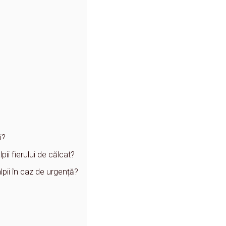
i?
ii fierului de călcat?
lpii în caz de urgență?