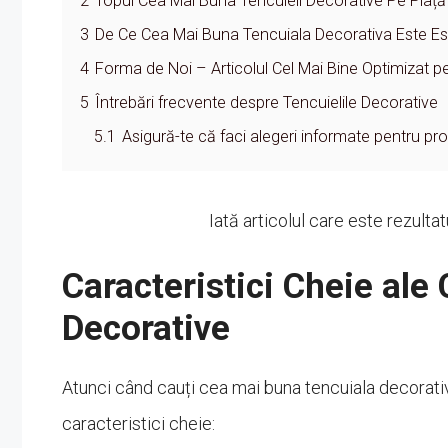
2
Topul Cea Mai Buna Tencuieli Decorative Pe Piață
3
De Ce Cea Mai Buna Tencuiala Decorativa Este Ese
4
Forma de Noi – Articolul Cel Mai Bine Optimizat p
5
Întrebări frecvente despre Tencuielile Decorative
5.1
Asigură-te că faci alegeri informate pentru pro
Iată articolul care este rezulta
Caracteristici Cheie ale
Decorative
Atunci când cauți cea mai buna tencuiala decorativ
caracteristici cheie: