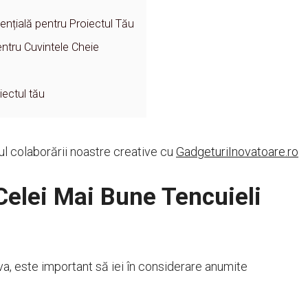
nțială pentru Proiectul Tău
entru Cuvintele Cheie
iectul tău
tul colaborării noastre creative cu
GadgeturiInovatoare.ro
 Celei Mai Bune Tencuieli
a, este important să iei în considerare anumite