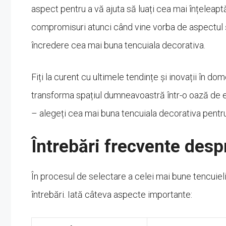
aspect pentru a vă ajuta să luați cea mai înțeleapt
compromisuri atunci când vine vorba de aspectul ș
încredere cea mai buna tencuiala decorativa.
Fiți la curent cu ultimele tendințe și inovații în d
transforma spațiul dumneavoastră într-o oază de el
– alegeți cea mai buna tencuiala decorativa pent
Întrebări frecvente desp
În procesul de selectare a celei mai bune tencuieli
întrebări. Iată câteva aspecte importante: