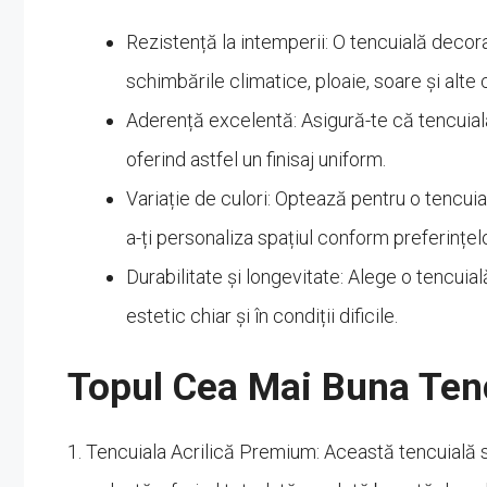
Rezistență la intemperii: O tencuială decora
schimbările climatice, ploaie, soare și alt
Aderență excelentă: Asigură-te că tencuiala
oferind astfel un finisaj uniform.
Variație de culori: Optează pentru o tencui
a-ți personaliza spațiul conform preferințelo
Durabilitate și longevitate: Alege o tencuial
estetic chiar și în condiții dificile.
Topul Cea Mai Buna Tenc
1. Tencuiala Acrilică Premium: Această tencuială s