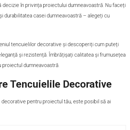
ă decizie în privința proiectului dumneavoastră. Nu faceți
i durabilitatea casei dumneavoastră – alegeți cu
omeniul tencuielilor decorative și descoperiți cum puteți
eganță și rezistență. Îmbrățișați calitatea și frumusețea
ru proiectul dumneavoastră.
re Tencuielile Decorative
 decorative pentru proiectul tău, este posibil să ai