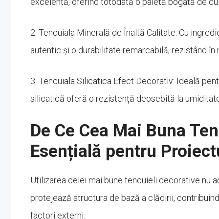
excelentă, oferind totodată o paletă bogată de cul
2. Tencuiala Minerală de Înaltă Calitate: Cu ingred
autentic și o durabilitate remarcabilă, rezistând în
3. Tencuiala Silicatica Efect Decorativ: Ideală pen
silicatică oferă o rezistență deosebită la umiditate
De Ce Cea Mai Buna Tenc
Esențială pentru Proiect
Utilizarea celei mai bune tencuieli decorative nu a
protejează structura de bază a clădirii, contribuind
factori externi.