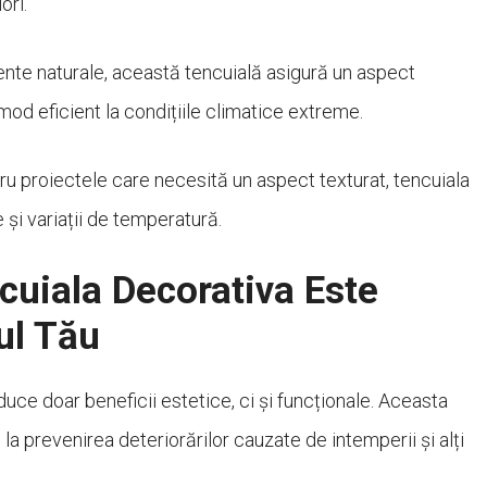
ori.
iente naturale, această tencuială asigură un aspect
 mod eficient la condițiile climatice extreme.
tru proiectele care necesită un aspect texturat, tencuiala
 și variații de temperatură.
uiala Decorativa Este
ul Tău
duce doar beneficii estetice, ci și funcționale. Aceasta
 la prevenirea deteriorărilor cauzate de intemperii și alți