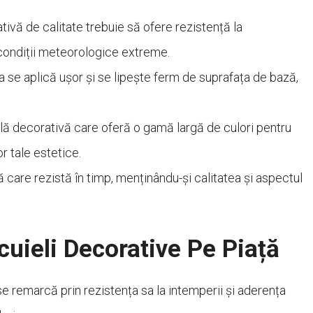
tivă de calitate trebuie să ofere rezistență la
e condiții meteorologice extreme.
 se aplică ușor și se lipește ferm de suprafața de bază,
ală decorativă care oferă o gamă largă de culori pentru
r tale estetice.
ă care rezistă în timp, menținându-și calitatea și aspectul
uieli Decorative Pe Piață
e remarcă prin rezistența sa la intemperii și aderența