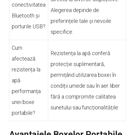
conectivitatea
Alegerea depinde de
Bluetooth și
preferințele tale și nevoile
porturile USB?
specifice.
Cum
Rezistența la apă conferă
afectează
protecție suplimentară,
rezistența la
permițând utilizarea boxei în
apă
condiții umede sau în aer liber
performanța
fără a compromite calitatea
unei boxe
sunetului sau funcționalitățile.
portabile?
Avantajele Boxelor Portabile